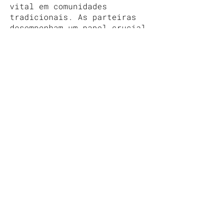
vital em comunidades
tradicionais. As parteiras
desempenham um papel crucial
na saúde materna, oferecendo
suporte antes, durante e
após o parto, e contribuindo
para a preservação de
saberes ancestrais sobre
cuidados e saúde.
Artistas Participantes:
Anna Bella Geiger, Arorá,
Ayla Tavares, Bernardo Liu,
Bernardo Ramalho, Gabriel
Giucci, Gabriela Machado,
Joana Uchôa, Leda Catunda,
Maria Antonia, Mariana
Rocha, Mônica Ventura, Paula
Juchem e Silia Moan.