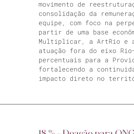
movimento de reestrutura
consolidação da remunera
equipe, com foco na perp
partir de uma base econô
Multiplicar, a ArtRio e 
atuação fora do eixo Rio
percentuais para a Provi
fortalecendo a continuid
impacto direto no territ
18 % - Doação para ON