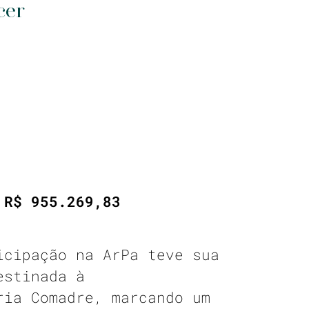
cer
 R$ 955.269,83
icipação na ArPa teve sua
estinada à
ria Comadre, marcando um