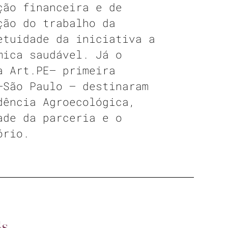
ção financeira e de
ção do trabalho da
etuidade da iniciativa a
mica saudável. Já o
a Art.PE— primeira
–São Paulo — destinaram
dência Agroecológica,
ade da parceria e o
ório.
Gs