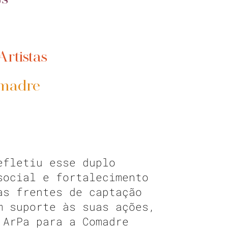
rtistas
omadre
efletiu esse duplo
social e fortalecimento
as frentes de captação
m suporte às suas ações,
 ArPa para a Comadre