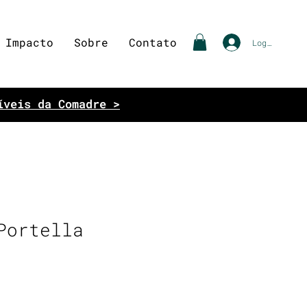
Impacto
Sobre
Contato
Login
íveis da Comadre >
Portella
eço