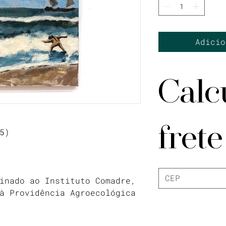
Adicio
Calc
frete
5)
inado ao Instituto Comadre,
à Providência Agroecológica