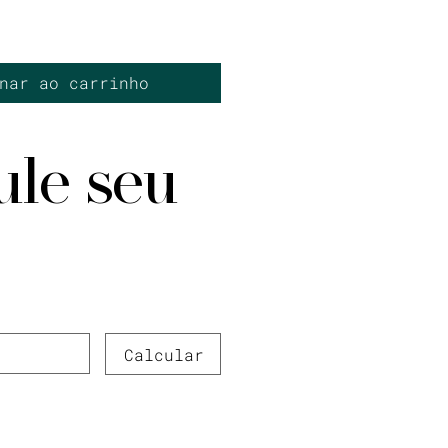
nar ao carrinho
ule seu
Calcular